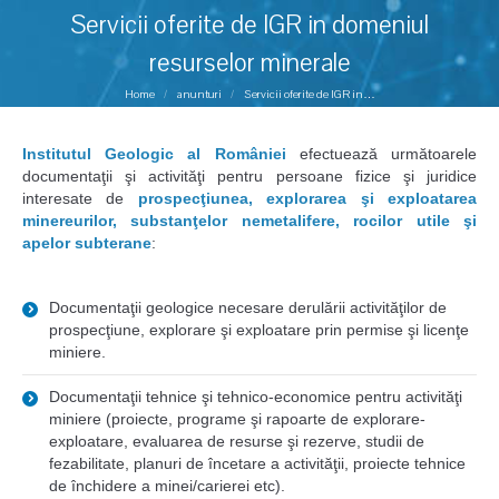
Servicii oferite de IGR in domeniul
resurselor minerale
You are here:
Home
anunturi
Servicii oferite de IGR in…
Institutul Geologic al României
efectuează următoarele
documentaţii şi activităţi pentru persoane fizice şi juridice
interesate de
prospecţiunea, explorarea şi exploatarea
minereurilor, substanţelor nemetalifere, rocilor utile şi
apelor subterane
:
Documentaţii geologice necesare derulării activităţilor de
prospecţiune, explorare şi exploatare prin permise şi licenţe
miniere.
Documentaţii tehnice şi tehnico-economice pentru activităţi
miniere (proiecte, programe şi rapoarte de explorare-
exploatare, evaluarea de resurse şi rezerve, studii de
fezabilitate, planuri de încetare a activităţii, proiecte tehnice
de închidere a minei/carierei etc).