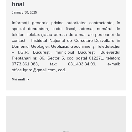
final
January 30, 2025
Informaţii generale privind autoritatea contractanta, în
special denumirea, codul fiscal, adresa, numărul de
telefon, telefax şi/sau adresa de e-mail ale persoanei de
contact: Institutul Naţional de Cercetare-Dezvoltare în
Domeniul Geologiei, Geofizicii, Geochimiei și Teledetecţiei
– I.G.R. București, municipiul București, Bulevardul
Pieptănari nr. 86, Sector 5, cod poștal 012271, telefon:
0773.361.983, fax: 031.403.34.99, e-mail:
office.igr.ro@gmail.com, cod…
Mai mult