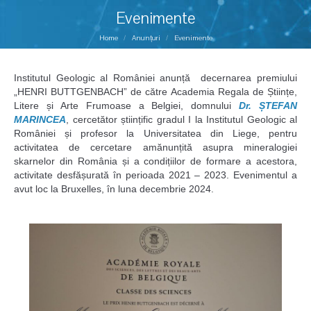
Evenimente
You are here:
Home
Anunțuri
Evenimente
Institutul Geologic al României anunță decernarea premiului
„HENRI BUTTGENBACH” de către Academia Regala de Științe,
Litere și Arte Frumoase a Belgiei, domnului
Dr.
ȘTEFAN
MARINCEA
, cercetător științific gradul I la Institutul Geologic al
României și profesor la Universitatea din Liege, pentru
activitatea de cercetare amănunțită asupra mineralogiei
skarnelor din România și a condițiilor de formare a acestora,
activitate desfășurată în perioada 2021 – 2023. Evenimentul a
avut loc la Bruxelles, în luna decembrie 2024.