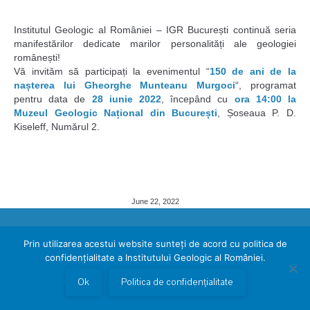
Institutul Geologic al României – IGR București continuă seria
manifestărilor dedicate marilor personalități ale geologiei
românești!
Vă invităm să participați la evenimentul “
150 de ani de la
nașterea lui Gheorghe Munteanu Murgoci
“, programat
pentru data de
28 iunie 2022
, începând cu
ora 14:00 la
Muzeul Geologic Național din București
, Șoseaua P. D.
Kiseleff, Numărul 2.
June 22, 2022
Copyright © 2026 www.igr.ro
Prin utilizarea acestui website sunteți de acord cu politica de
confidențialitate a Institutului Geologic al României.
Ok
Politica de confidențialitate