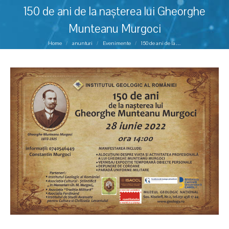
150 de ani de la nașterea lui Gheorghe
Munteanu Murgoci
You are here:
Home
anunturi
Evenimente
150 de ani de la…