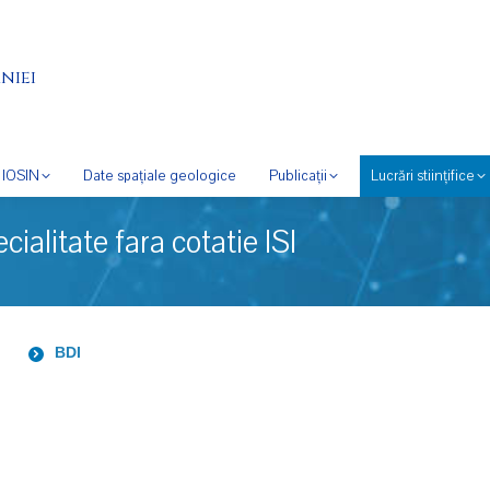
niei
IOSIN
Date spațiale geologice
Publicații
Lucrări stiințifice
ecialitate fara cotatie ISI
BDI