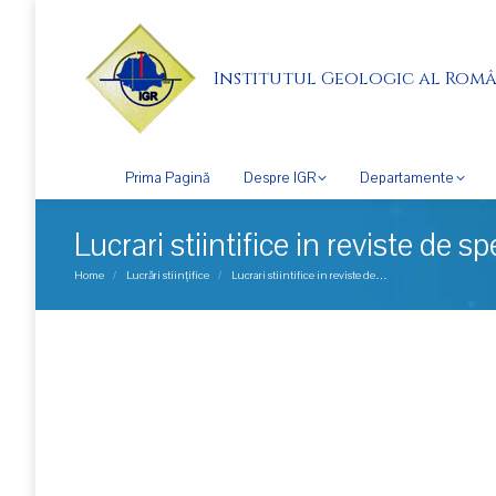
Institutul Geologic al Româ
Prima Pagină
Despre IGR
Departamente
Lucrari stiintifice in reviste de sp
You are here:
Home
Lucrări stiințifice
Lucrari stiintifice in reviste de…