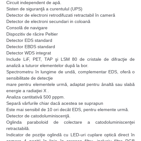
Circuit independent de apă.
Sisten de siguranţă a curentulul (UPS)
Detector de electroni retrodifuzati retractabil în cameră
Detector de electroni secundari in coloană
Consolă de navigare
Dispozitiv de răcire Peltier
Detector EDS standard
Detector EBDS standard
Detector WDS integrat
Include LiF, PET, TAP şi LSM 80 de cristale de difracţie de
analiză a tuturor elementelor după la bor.
Spectrometru în lungime de undă, complementar EDS, oferă o
sensibilitate de detecţie
mare pentru elementele urmă, adaptat pentru ânaltă sau slabă
energie a radiaţiei X .
Analiza cantitativă 500 pppm.
Separă vârfurile chiar dacă acestea se suprapun
Este mai sensibil de 10 ori decât EDS, pentru elemente urmă.
Detector de catodoluminiscenţă.
Oglinda paraboloid de colectare a catodoluminiscenţei
retractabilă.
Indicator de poziţie oglindă cu LED-uri cuplare optică direct în