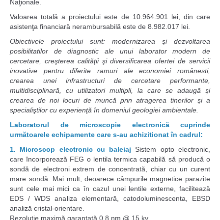
Naţionale.
Valoarea totală a proiectului este de 10.964.901 lei, din care
asistenţa financiară nerambursabilă este de 8.982.017 lei.
Obiectivele proiectului sunt: modernizarea şi dezvoltarea
posibilitatilor de diagnostic ale unui laborator modern de
cercetare, creşterea calităţii şi diversificarea ofertei de servicii
inovative pentru diferite ramuri ale economiei românesti,
crearea unei infrastructuri de cercetare performante,
multidisciplinară, cu utilizatori multipli, la care se adaugă şi
crearea de noi locuri de muncă prin atragerea tinerilor şi a
specialiştilor cu experienţă în domeniul geologiei ambientale.
Laboratorul de microscopie electronică cuprinde
următoarele echipamente care s-au achizitionat în cadrul:
1. Microscop electronic cu baleiaj
Sistem opto electronic,
care încorporează FEG o lentila termica capabilă să producă o
sondă de electroni extrem de concentrată, chiar cu un curent
mare sondă. Mai mult, deoarece câmpurile magnetice parazite
sunt cele mai mici ca în cazul unei lentile externe, facilitează
EDS / WDS analiza elementară, catodoluminescenta, EBSD
analiză cristal-orientare.
Rezoluţie maximă garantată 0,8 nm @ 15 kv