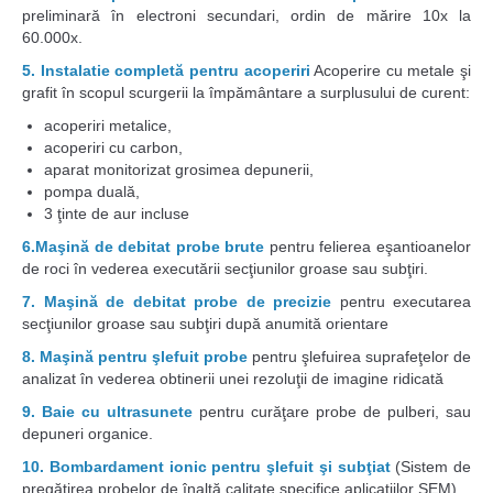
preliminară în electroni secundari, ordin de mărire 10x la
60.000x.
5. Instalatie completă pentru acoperiri
Acoperire cu metale şi
grafit în scopul scurgerii la împământare a surplusului de curent:
acoperiri metalice,
acoperiri cu carbon,
aparat monitorizat grosimea depunerii,
pompa duală,
3 ţinte de aur incluse
6.Maşină de debitat probe brute
pentru felierea eşantioanelor
de roci în vederea executării secţiunilor groase sau subţiri.
7. Maşină de debitat probe de precizie
pentru executarea
secţiunilor groase sau subţiri după anumită orientare
8. Maşină pentru şlefuit probe
pentru şlefuirea suprafeţelor de
analizat în vederea obtinerii unei rezoluţii de imagine ridicată
9. Baie cu ultrasunete
pentru curăţare probe de pulberi, sau
depuneri organice.
10. Bombardament ionic pentru şlefuit şi subţiat
(Sistem de
pregătirea probelor de înaltă calitate specifice aplicaţiilor SEM).