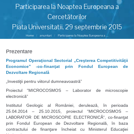
Participarea la Noaptea Europeana a
Cercetătorilor
Piata Universitatii, 29 septembrie 2015
You are here:
Home
anunturi
Participarea la Noaptea Europeana a…
Prezentare
Programul Operaţional Sectorial „Creşterea Competitivităţii
Economice” -co-finanţat prin Fondul European de
Dezvoltare Regională
„Investiţii pentru viitorul dumneavoastră”
Proiectul “MICROCOSMOS – Laborator de microscopie
electronică“
Institutul Geologic al României, derulează, în perioada
25.04.2014 – 25.10.2015, proiectul “MICROCOSMOS –
LABORATOR DE MICROSCOPIE ELECTRONICĂ“, co-finanţat
prin Fondul European de Dezvoltare Regională, în baza
contractului de finanţare încheiat cu Ministerul Educaţiei