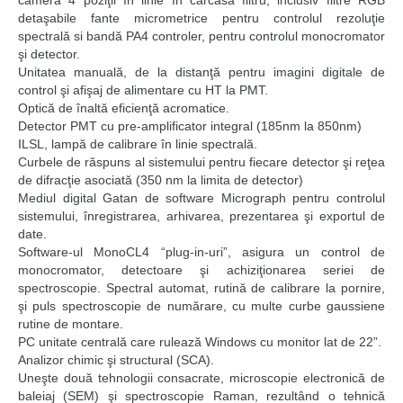
camera 4 poziţii în linie în carcasa filtru, inclusiv filtre RGB
detaşabile fante micrometrice pentru controlul rezoluţie
spectrală si bandă PA4 controler, pentru controlul monocromator
şi detector.
Unitatea manuală, de la distanţă pentru imagini digitale de
control şi afişaj de alimentare cu HT la PMT.
Optică de înaltă eficienţă acromatice.
Detector PMT cu pre-amplificator integral (185nm la 850nm)
ILSL, lampă de calibrare în linie spectrală.
Curbele de răspuns al sistemului pentru fiecare detector şi reţea
de difracţie asociată (350 nm la limita de detector)
Mediul digital Gatan de software Micrograph pentru controlul
sistemului, înregistrarea, arhivarea, prezentarea şi exportul de
date.
Software-ul MonoCL4 “plug-in-uri”, asigura un control de
monocromator, detectoare şi achiziţionarea seriei de
spectroscopie. Spectral automat, rutină de calibrare la pornire,
şi puls spectroscopie de numărare, cu multe curbe gaussiene
rutine de montare.
PC unitate centrală care rulează Windows cu monitor lat de 22”.
Analizor chimic şi structural (SCA).
Uneşte două tehnologii consacrate, microscopie electronică de
baleiaj (SEM) şi spectroscopie Raman, rezultând o tehnică