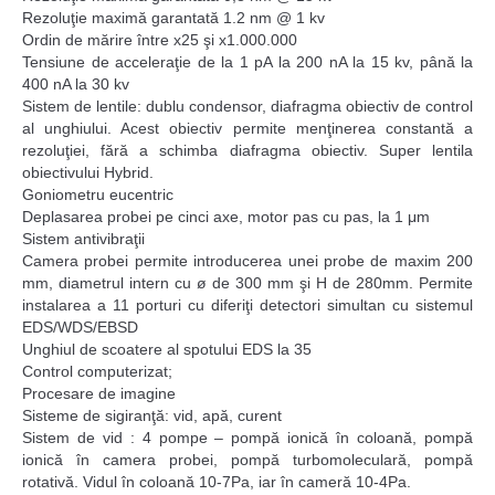
Rezoluţie maximă garantată 1.2 nm @ 1 kv
Ordin de mărire între x25 şi x1.000.000
Tensiune de acceleraţie de la 1 pA la 200 nA la 15 kv, până la
400 nA la 30 kv
Sistem de lentile: dublu condensor, diafragma obiectiv de control
al unghiului. Acest obiectiv permite menţinerea constantă a
rezoluţiei, fără a schimba diafragma obiectiv. Super lentila
obiectivului Hybrid.
Goniometru eucentric
Deplasarea probei pe cinci axe, motor pas cu pas, la 1 μm
Sistem antivibraţii
Camera probei permite introducerea unei probe de maxim 200
mm, diametrul intern cu ø de 300 mm şi H de 280mm. Permite
instalarea a 11 porturi cu diferiţi detectori simultan cu sistemul
EDS/WDS/EBSD
Unghiul de scoatere al spotului EDS la 35
Control computerizat;
Procesare de imagine
Sisteme de sigiranţă: vid, apă, curent
Sistem de vid : 4 pompe – pompă ionică în coloană, pompă
ionică în camera probei, pompă turbomoleculară, pompă
rotativă. Vidul în coloană 10-7Pa, iar în cameră 10-4Pa.