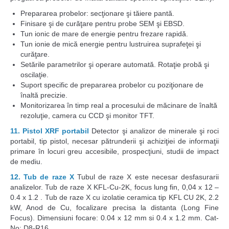
Prepararea probelor: secţionare şi tăiere pantă.
Finisare şi de curăţare pentru probe SEM şi EBSD.
Tun ionic de mare de energie pentru frezare rapidă.
Tun ionie de mică energie pentru lustruirea suprafeţei şi
curăţare.
Setările parametrilor şi operare automată. Rotaţie probă şi
oscilaţie.
Suport specific de prepararea probelor cu poziţionare de
înaltă precizie.
Monitorizarea în timp real a procesului de măcinare de înaltă
rezoluţie, camera cu CCD şi monitor TFT.
11. Pistol XRF portabil
Detector şi analizor de minerale şi roci
portabil, tip pistol, necesar pătrunderii şi achiziţiei de informaţii
primare în locuri greu accesibile, prospecţiuni, studii de impact
de mediu.
12. Tub de raze X
Tubul de raze X este necesar desfasurarii
analizelor. Tub de raze X KFL-Cu-2K, focus lung fin, 0,04 x 12 –
0.4 x 1.2 . Tub de raze X cu izolatie ceramica tip KFL CU 2K, 2.2
kW, Anod de Cu, focalizare precisa la distanta (Long Fine
Focus). Dimensiuni focare: 0.04 x 12 mm si 0.4 x 1.2 mm. Cat-
No: D8-R16.