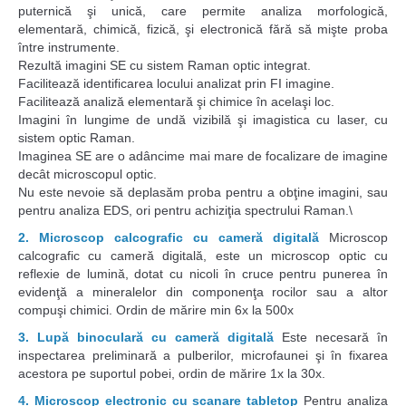
puternică şi unică, care permite analiza morfologică,
elementară, chimică, fizică, şi electronică fără să mişte proba
între instrumente.
Rezultă imagini SE cu sistem Raman optic integrat.
Facilitează identificarea locului analizat prin FI imagine.
Facilitează analiză elementară şi chimice în acelaşi loc.
Imagini în lungime de undă vizibilă şi imagistica cu laser, cu
sistem optic Raman.
Imaginea SE are o adâncime mai mare de focalizare de imagine
decât microscopul optic.
Nu este nevoie să deplasăm proba pentru a obţine imagini, sau
pentru analiza EDS, ori pentru achiziţia spectrului Raman.\
2. Microscop calcografic cu cameră digitală
Microscop
calcografic cu cameră digitală, este un microscop optic cu
reflexie de lumină, dotat cu nicoli în cruce pentru punerea în
evidenţă a mineralelor din componenţa rocilor sau a altor
compuşi chimici. Ordin de mărire min 6x la 500x
3. Lupă binoculară cu cameră digitală
Este necesară în
inspectarea preliminară a pulberilor, microfaunei şi în fixarea
acestora pe suportul pobei, ordin de mărire 1x la 30x.
4. Microscop electronic cu scanare tabletop
Pentru analiza