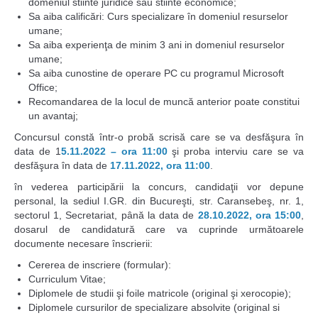
domeniul stiinte juridice sau stiinte economice;
Sa aiba calificări: Curs specializare în domeniul resurselor
umane;
Sa aiba experienţa de minim 3 ani in domeniul resurselor
umane;
Sa aiba cunostine de operare PC cu programul Microsoft
Office;
Recomandarea de la locul de muncă anterior poate constitui
un avantaj;
Concursul constă într-o probă scrisă care se va desfăşura în
data de 1
5.11.2022 – ora 11:00
şi proba interviu care se va
desfăşura în data de
17.11.2022, ora 11:00
.
în vederea participării la concurs, candidaţii vor depune
personal, la sediul I.GR. din Bucureşti, str. Caransebeş, nr. 1,
sectorul 1, Secretariat, până la data de
28.10.2022, ora 15:00
,
dosarul de candidatură care va cuprinde următoarele
documente necesare înscrierii:
Cererea de inscriere (formular):
Curriculum Vitae;
Diplomele de studii şi foile matricole (original şi xerocopie);
Diplomele cursurilor de specializare absolvite (original si