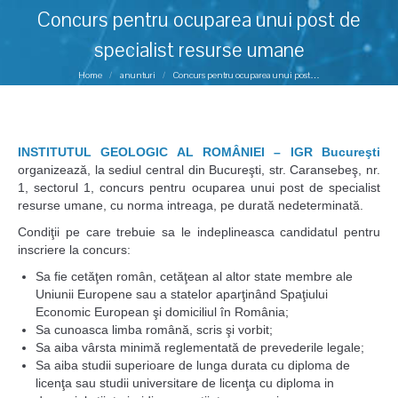
Concurs pentru ocuparea unui post de
specialist resurse umane
You are here:
Home
anunturi
Concurs pentru ocuparea unui post…
INSTITUTUL GEOLOGIC AL ROMÂNIEI – IGR Bucureşti
organizează, la sediul central din Bucureşti, str. Caransebeş, nr.
1, sectorul 1, concurs pentru ocuparea unui post de specialist
resurse umane, cu norma intreaga, pe durată nedeterminată.
Condiţii pe care trebuie sa le indeplineasca candidatul pentru
inscriere la concurs:
Sa fie cetăţen român, cetăţean al altor state membre ale
Uniunii Europene sau a statelor aparţinând Spaţiului
Economic European şi domiciliul în România;
Sa cunoasca limba română, scris şi vorbit;
Sa aiba vârsta minimă reglementată de prevederile legale;
Sa aiba studii superioare de lunga durata cu diploma de
licenţa sau studii universitare de licenţa cu diploma in