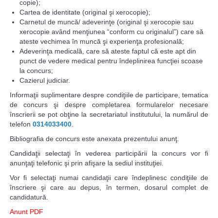
copie);
Cartea de identitate (original şi xerocopie);
Carnetul de muncă/ adeverinţe (original şi xerocopie sau
xerocopie având menţiunea “conform cu originalul”) care să
ateste vechimea în muncă şi experienţa profesională;
Adeverinţa medicală, care să ateste faptul că este apt din
punct de vedere medical pentru îndeplinirea funcţiei scoase
la concurs;
Cazierul judiciar.
Informaţii suplimentare despre condiţiile de participare, tematica
de concurs şi despre completarea formularelor necesare
înscrierii se pot obţine la secretariatul institutului, la numărul de
telefon
0314033400
.
Bibliografia de concurs este anexata prezentului anunţ.
Candidaţii selectaţi în vederea participării la concurs vor fi
anunţaţi telefonic şi prin afişare la sediul instituţiei.
Vor fi selectaţi numai candidaţii care îndeplinesc condiţiile de
înscriere şi care au depus, în termen, dosarul complet de
candidatură.
Anunt PDF