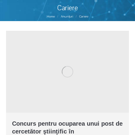
Cariere
You are here:
Home
Anunțuri
Cariere
Concurs pentru ocuparea unui post de
cercetător ştiinţific în