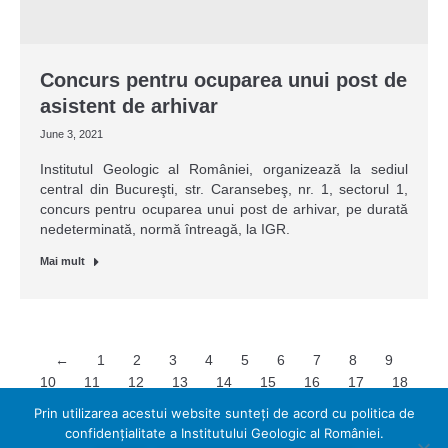
Concurs pentru ocuparea unui post de
asistent de arhivar
June 3, 2021
Institutul Geologic al României, organizează la sediul
central din Bucureşti, str. Caransebeş, nr. 1, sectorul 1,
concurs pentru ocuparea unui post de arhivar, pe durată
nedeterminată, normă întreagă, la IGR.
Mai mult
←
1
2
3
4
5
6
7
8
9
10
11
12
13
14
15
16
17
18
19
→
Prin utilizarea acestui website sunteți de acord cu politica de
confidențialitate a Institutului Geologic al României.