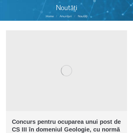
Noutăți
You are here:
Home
Anunțuri
Noutăți
Concurs pentru ocuparea unui post de
CS III în domeniul Geologie, cu normă