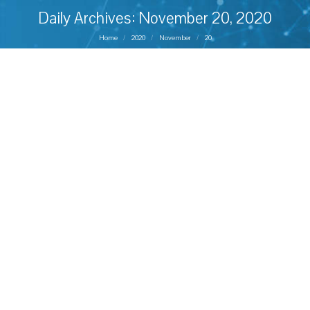
Daily Archives:
November 20, 2020
You are here:
Home
2020
November
20
Concurs pentru ocuparea unui post de
asistent de cercetare în geologie,
specialitatea stratigrafie