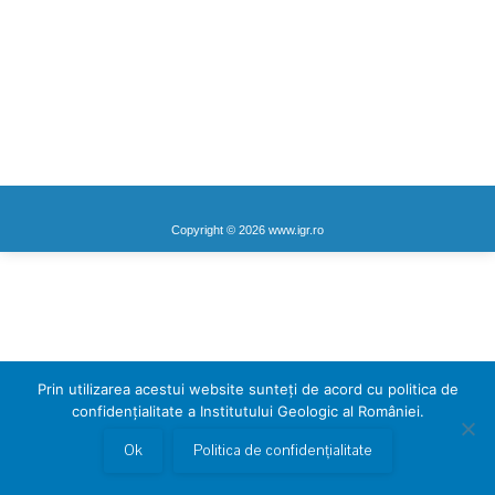
anunturi
,
Cariere
,
Home
By
admin-wplancer
November 20, 2020
Institutul Geologic al României, organizează la sediul
central din Bucureşti, str. Caransebeş, nr. 1, sectorul 1,
concurs pentru ocuparea unui post de asistent de
cercetare în geologie, specialitatea stratigrafie, pe
durată nedeterminată, la IGR.
Copyright © 2026 www.igr.ro
Prin utilizarea acestui website sunteți de acord cu politica de
confidențialitate a Institutului Geologic al României.
Ok
Politica de confidențialitate