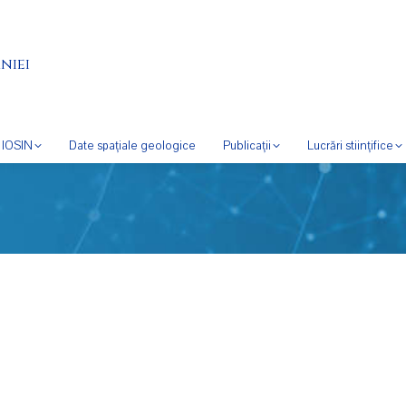
niei
IOSIN
Date spațiale geologice
Publicații
Lucrări stiințifice