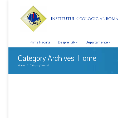
Institutul Geologic al Româ
Prima Pagină
Despre IGR
Departamente
Category Archives:
Home
You are here:
Home
Category "Home"