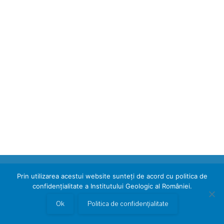
Institutul Geologic al României anunță cu
tristețe trecerea în neființă a
Prof. Emerit Dr. Ing. Corneliu Dinu
anunturi
,
Home
,
In memoriam
By
admin-wplancer
May 29, 2020
În contextul dificultăților cu care ne confruntăm, când
ochii întregii lumi sunt ațintiți cu speranță spre soluțiile
oferite de cercetarea științifică, mediul academic a
pierdut în data de 28 mai 2020 un reputat cercetător și
profesor. Institutul Geologic al României anunță cu
regret plecarea dintre noi a Prof. emerit dr. ing. Corneliu
Dinu. Născut la…
Prin utilizarea acestui website sunteți de acord cu politica de
Copyright © 2026 www.igr.ro
confidențialitate a Institutului Geologic al României.
Ok
Politica de confidențialitate